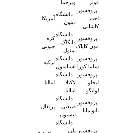
فولر
ویرجینا
پروفسور
دانشگاه
احمد
آمریکا
دیتون
کاشانی
دانشگاه
پروفسور
کره
دانگاگ
مون کایاک
جنوبی
سئول
پروفسور
دانشگاه
ترکیه
سلما کورا
استامبول
پروفسور
دانشگاه
انجلو
لاکیلا
ایتالیا
لوانگو
ایتالیا
دانشگاه
پروفسور
صنعتی
پرتغال
نانو مایا
لیسبون
دانشگاه
پروفسور
پلی