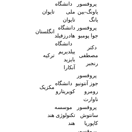
پروفسور
دانشگاه
یاونگ-بین
ملی
تایوان
یانگ
تایوان
پروفسور
دانشگاه
انگلستان
جوا پومبو
هادرزفیلد
دانشگاه
دکتر
ییلدیریم
مصطفی
ترکیه
بایزید
رنجبر
آنکارا
پروفسور
جوز آنتونیو
دانشگاه
مکزیک
رومرو
کویریتارو
ناوارت
پروفسور
موسسه
سانتوش
تکنولوژی
هند
کاپوریا
هند
پروفسور