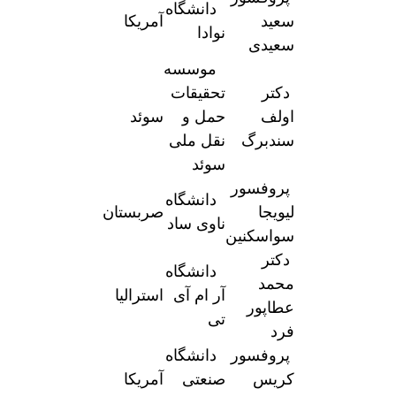
دانشگاه
سعید
آمریکا
نوادا
سعیدی
موسسه
دکتر
تحقیقات
اولف
حمل و
سوئد
سندبرگ
نقل ملی
سوئد
پروفسور
دانشگاه
لیویجا
صربستان
ناوی ساد
سواسکنین
دکتر
دانشگاه
محمد
آر ام آی
استرالیا
عطاپور
تی
فرد
پروفسور
دانشگاه
کریس
صنعتی
آمریکا