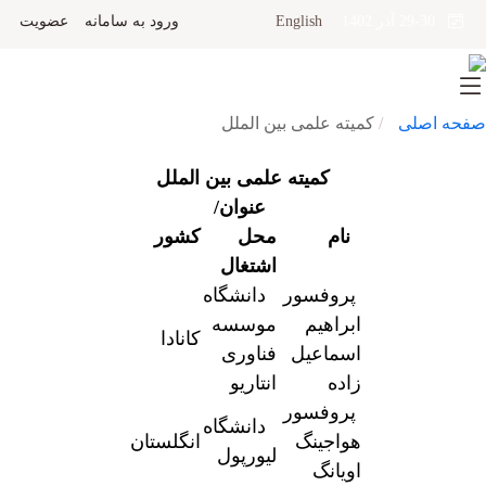
English
ورود به سامانه
عضویت
29-30 آذر 1402
صفحه اصلی
کمیته علمی بین الملل
کمیته علمی بین الملل
عنوان/
نام
محل
کشور
اشتغال
پروفسور
دانشگاه
ابراهیم
موسسه
کانادا
اسماعیل
فناوری
زاده
انتاریو
پروفسور
دانشگاه
هواجینگ
انگلستان
لیورپول
اویانگ